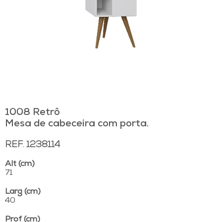
1008 Retrô
Mesa de cabeceira com porta.
REF. 1238114
Alt (cm)
71
Larg (cm)
40
Prof (cm)