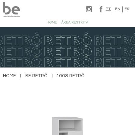
PT
EN
ES
HOME
ÁREA RESTRITA
HOME
|
BE RETRÔ
|
1008 RETRÔ