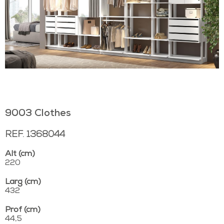
9003 Clothes
REF. 1368044
Alt (cm)
220
Larg (cm)
432
Prof (cm)
44,5