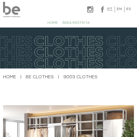
PT
EN
ES
HOME
ÁREA RESTRITA
HOME
|
BE CLOTHES
|
9003 CLOTHES