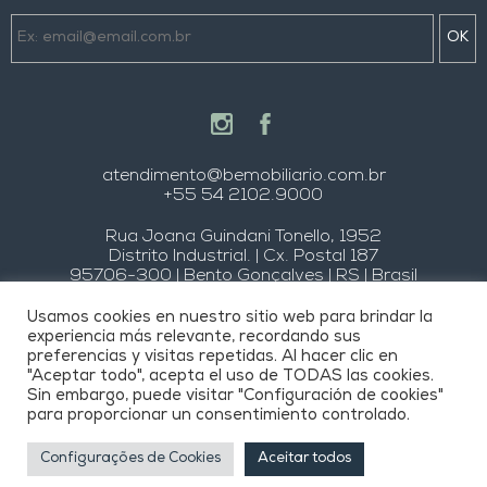
OK
atendimento@bemobiliario.com.br
+55 54 2102.9000
Rua Joana Guindani Tonello, 1952
Distrito Industrial. | Cx. Postal 187
95706-300 | Bento Gonçalves | RS | Brasil
BE Móbiliário Inteligente
Usamos cookies en nuestro sitio web para brindar la
Razão Social: Móveis Bentec Ltda.
experiencia más relevante, recordando sus
CNPJ: 88.670.385/0001-45
preferencias y visitas repetidas. Al hacer clic en
"Aceptar todo", acepta el uso de TODAS las cookies.
Sin embargo, puede visitar "Configuración de cookies"
para proporcionar un consentimiento controlado.
Configurações de Cookies
Aceitar todos